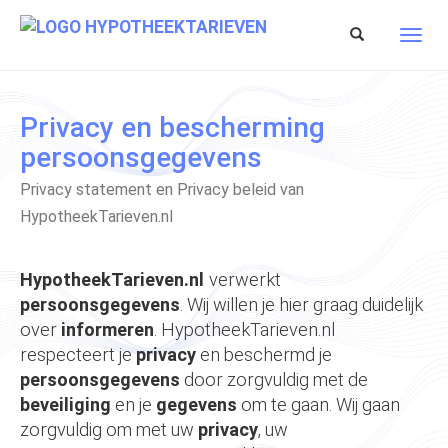
Spring
naar
Toon/verberg
Toon/
hoofd-
zoekbalk
navig
inhoud
Privacy en bescherming
persoonsgegevens
Privacy statement en Privacy beleid van
HypotheekTarieven.nl
HypotheekTarieven.nl
verwerkt
persoonsgegevens
. Wij willen je hier graag duidelijk
over
informeren
. HypotheekTarieven.nl
respecteert je
privacy
en beschermd je
persoonsgegevens
door zorgvuldig met de
beveiliging
en je
gegevens
om te gaan. Wij gaan
zorgvuldig om met uw
privacy
, uw