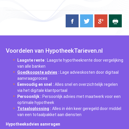
Voordelen van HypotheekTarieven.nl
Laagste rente
: Laagste hypotheekrente door vergelijking
van alle banken
Goedkoopste advies
:
Lage advieskosten door digitaal
aanvraagproces
Eenvoudig en snel
:
Alles snel en overzichtelijk regelen
via het digitale klantportaal
Persoonlijk
:
Persoonlijk advies met maatwerk voor een
optimale hypotheek
Totaaloplossing
:
Alles in één keer geregeld door middel
van een totaalpakket aan diensten
Hypotheekadvies aanvragen