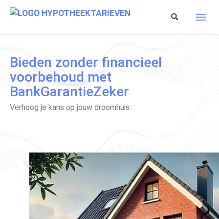
Spring
naar
Toon/verberg
Toon/
hoofd-
zoekbalk
navig
inhoud
Bieden zonder financieel
voorbehoud met
BankGarantieZeker
Verhoog je kans op jouw droomhuis