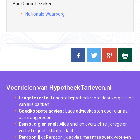
BankGarantieZeker.
Nationale Waarborg
Voordelen van HypotheekTarieven.nl
Laagste rente
: Laagste hypotheekrente door vergelijking
van alle banken
Goedkoopste advies
:
Lage advieskosten door digitaal
aanvraagproces
Eenvoudig en snel
:
Alles snel en overzichtelijk regelen
via het digitale klantportaal
Persoonlijk
:
Persoonlijk advies met maatwerk voor een