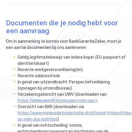
Documenten die je nodig hebt voor
een aanvraag
Om in aanmerking te komen voor BankGarantieZeker, moet je
een aantal documenten bij ons aanleveren:
Geldig legitimatiebewijs van iedere koper (EU-paspoort of
identiteitskaart)
Recente werkgeversverklaring(en)
Recente salarisstrook
In geval van uitzendkracht: Perspectiefverklaring
(opvragen bij uitzendbureau)
Verzekeringsbericht van UWV (downloaden van
https://www.uwv.nl/nl/inloggen/mijn-uwv);
Overzicht van BKR (downloaden via
https://www.mijnkredietregistratie.nl/nl/home);https>https:/
op-mijn-duo.jsphttps
)
In geval van echtscheiding: vonnis,
echtscheidingsconvenant en inschrijving van de